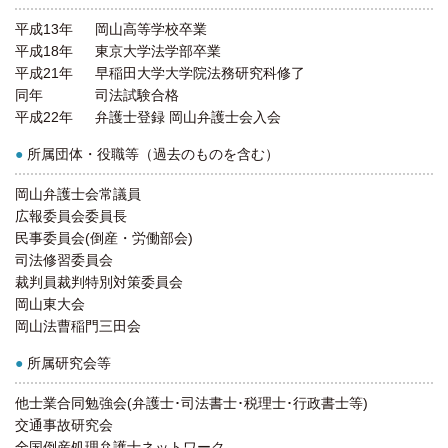
平成13年
岡山高等学校卒業
平成18年
東京大学法学部卒業
平成21年
早稲田大学大学院法務研究科修了
同年
司法試験合格
平成22年
弁護士登録 岡山弁護士会入会
●
所属団体・役職等（過去のものを含む）
岡山弁護士会常議員
広報委員会委員長
民事委員会(倒産・労働部会)
司法修習委員会
裁判員裁判特別対策委員会
岡山東大会
岡山法曹稲門三田会
●
所属研究会等
他士業合同勉強会(弁護士･司法書士･税理士･行政書士等)
交通事故研究会
全国倒産処理弁護士ネットワーク